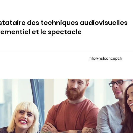
stataire des techniques audiovisuelles
énementiel et le spectacle
info@hslconcept.fr