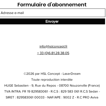
Formulaire d'abonnement
Envoyer
info@hslconcept.fr
+ 33 (0)6.81.28.38.05
©2026 par HSL Concept - LaserDream
Toute reproduction interdite
HUGE Sebastien - 9, Rue du Repos - 08700 Nouzonville (France)
TVA INTRA: FR 19 829583061 - R.C.S : 829 583 061 R.C.S Sedan -
SIRET : 829583061 00033 - NAF/APE : 9002 Z - R.C PRO Aviva