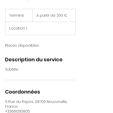
A
partir
Terminé
T
A partir de 200 €
de
200
e
€
r
Location 1
m
i
n
é
Places disponibles
Description du service
Subtitle
Coordonnées
9 Rue du Repos, 08700 Nouzonville,
France
+33681283805