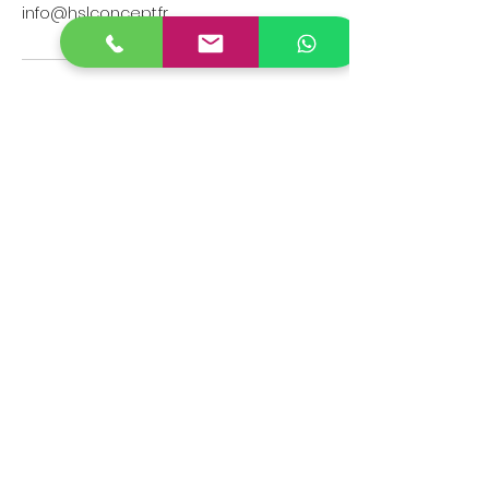
info@hslconcept.fr
Abonnez vous à HSL Concept
et recevez avant tout le
monde nos promotions :
vente, location et prestation
!
Formulaire d'abonnement
Envoyer