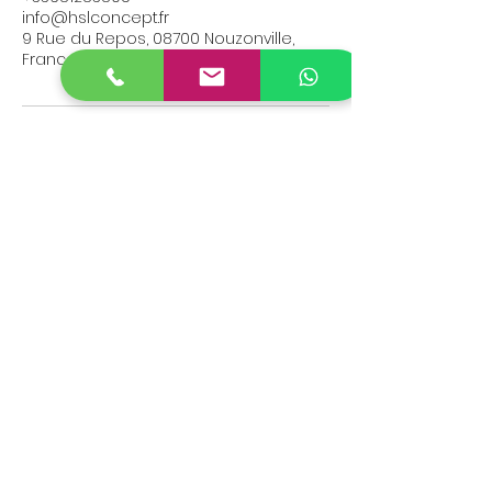
info@hslconcept.fr
9 Rue du Repos, 08700 Nouzonville,
France
Abonnez vous à HSL Concept
et recevez avant tout le
monde nos promotions :
vente, location et prestation
!
Formulaire d'abonnement