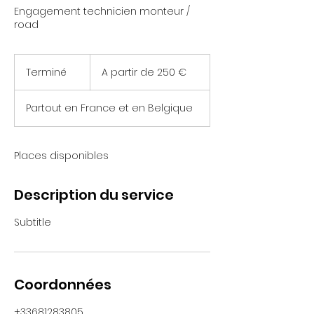
Engagement technicien monteur /
road
A
partir
Terminé
T
A partir de 250 €
de
250
e
€
r
Partout en France et en Belgique
m
i
n
é
Places disponibles
Description du service
Subtitle
Coordonnées
+33681283805